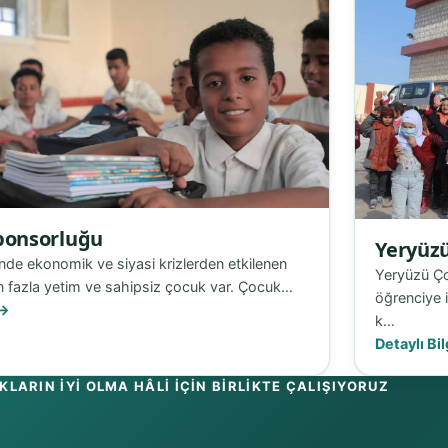
ponsorluğu
Yeryüzü
nde ekonomik ve siyasi krizlerden etkilenen
Yeryüzü Ço
 fazla yetim ve sahipsiz çocuk var. Çocuk…
öğrenciye i
k…
Detaylı Bil
LARIN IYI OLMA HÂLI IÇIN BIRLIKTE ÇALIŞIYORUZ