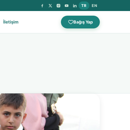
TR
EN
İletişim
Bağış Yap