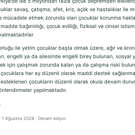
rkiye’de ise 5 milyondan fazla çocuk depremden etkilend
uklar savaş, çatışma, afet, kriz, açlık ve hastalıklar il
ile mücadele etmek zorunda olan çocuklar korunma hakl
, madde bağımlılığı, çocuk evliliği, fiziksel ve cinsel istism
 kalmaktadırlar
luğu ile yetim çocuklar başta olmak üzere, ağır ve kroni
n, engelli ya da ailesinde engelli birey bulunan, sosyal 
ek için çalışmak zorunda kalan ya da çalışma riski buluna
i çocuklara her ay düzenli olarak maddi destek sağlanma
esteklenen çocukların düzenli olarak okula devam durum
yönlendirmeler yapılmaktadır.
L
: 1 Ağustos 2026 · Devam ediyor