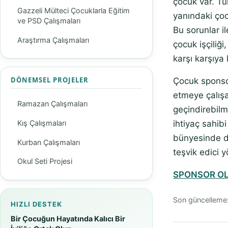
çocuk var. Tü
Gazzeli Mülteci Çocuklarla Eğitim
yanındaki çoc
ve PSD Çalışmaları
Bu sorunlar 
Araştırma Çalışmaları
çocuk işçiliği
karşı karşıya
DÖNEMSEL PROJELER
Çocuk sponsor
etmeye çalışa
Ramazan Çalışmaları
geçindirebilm
ihtiyaç sahib
Kış Çalışmaları
bünyesinde d
Kurban Çalışmaları
teşvik edici 
Okul Seti Projesi
SPONSOR O
Son güncelleme
HIZLI DESTEK
Bir Çocuğun Hayatında Kalıcı Bir