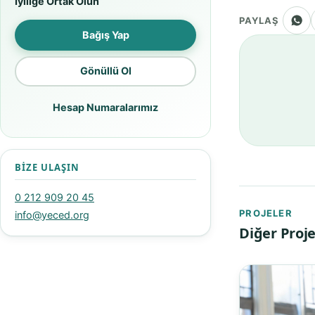
İyiliğe Ortak Olun
PAYLAŞ
Bağış Yap
Gönüllü Ol
Hesap Numaralarımız
BIZE ULAŞIN
0 212 909 20 45
PROJELER
info@yeced.org
Diğer Proje