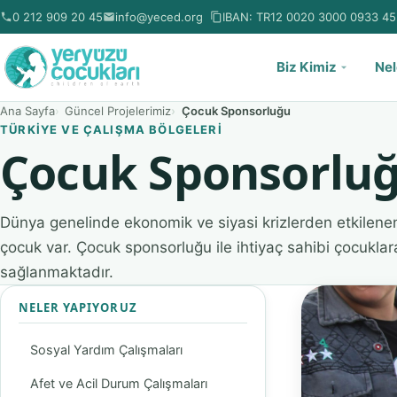
0 212 909 20 45
info@yeced.org
IBAN:
TR12 0020 3000 0933 45
Biz Kimiz
Nel
Ana Sayfa
Güncel Projelerimiz
Çocuk Sponsorluğu
TÜRKIYE VE ÇALIŞMA BÖLGELERI
Çocuk Sponsorlu
Dünya genelinde ekonomik ve siyasi krizlerden etkilene
çocuk var. Çocuk sponsorluğu ile ihtiyaç sahibi çocukla
sağlanmaktadır.
NELER YAPIYORUZ
Sosyal Yardım Çalışmaları
Afet ve Acil Durum Çalışmaları