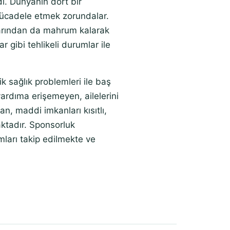
i. Dünyanın dört bir
e mücadele etmek zorundalar.
arından da mahrum kalarak
ar gibi tehlikeli durumlar ile
k sağlık problemleri ile baş
yardıma erişemeyen, ailelerini
n, maddi imkanları kısıtlı,
ktadır. Sponsorluk
ları takip edilmekte ve