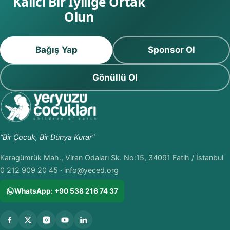
Kalıcı Bir İyiliğe Ortak
Olun
Bağış Yap
Sponsor Ol
Gönüllü Ol
“Bir Çocuk, Bir Dünya Kurar”
Karagümrük Mah., Viran Odaları Sk. No:15, 34091 Fatih / İstanbul
0 212 909 20 45
·
info@yeced.org
WhatsApp: +90 538 216 74 37