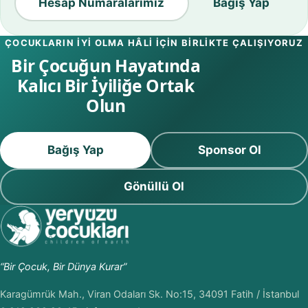
Hesap Numaralarımız
Bağış Yap
ÇOCUKLARIN IYI OLMA HÂLI IÇIN BIRLIKTE ÇALIŞIYORUZ
Bir Çocuğun Hayatında
Kalıcı Bir İyiliğe Ortak
Olun
Bağış Yap
Sponsor Ol
Gönüllü Ol
“Bir Çocuk, Bir Dünya Kurar”
Karagümrük Mah., Viran Odaları Sk. No:15, 34091 Fatih / İstanbul