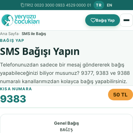
TR12 0020 3000 0933 4529 0000 01
TR
EN
Bağış Yap
Ana Sayfa
SMS ile Bağış
BAĞIŞ YAP
SMS Bağışı Yapın
Telefonunuzdan sadece bir mesaj göndererek bağış
yapabileceğinizi biliyor musunuz? 9377, 9383 ve 9388
numaralı kanallarımızdan kolayca bağış yapabilirsiniz.
KISA NUMARA
50 TL
9383
Genel Bağış
BAĞIŞ