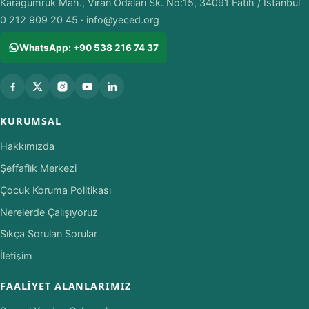
Karagümrük Mah., Viran Odaları Sk. No:15, 34091 Fatih / İstanbul
0 212 909 20 45
·
info@yeced.org
WhatsApp: +90 538 216 74 37
KURUMSAL
Hakkımızda
Şeffaflık Merkezi
Çocuk Koruma Politikası
Nerelerde Çalışıyoruz
Sıkça Sorulan Sorular
İletişim
FAALIYET ALANLARIMIZ