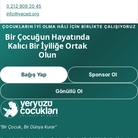
0 212 909 20 45
info@yeced.org
ÇOCUKLARIN IYI OLMA HÂLI IÇIN BIRLIKTE ÇALIŞIYORUZ
Bir Çocuğun Hayatında
Kalıcı Bir İyiliğe Ortak
Olun
Bağış Yap
Sponsor Ol
Gönüllü Ol
“Bir Çocuk, Bir Dünya Kurar”