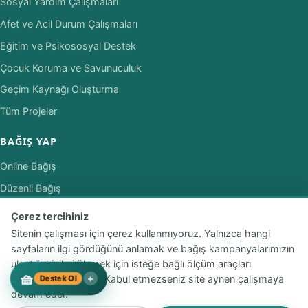
Sosyal Yardım Çalışmaları
Afet ve Acil Durum Çalışmaları
Eğitim ve Psikososyal Destek
Çocuk Koruma ve Savunuculuk
Geçim Kaynağı Oluşturma
Tüm Projeler
BAĞIŞ YAP
Online Bağış
Düzenli Bağış
SMS ile Bağış
Çerez tercihiniz
Hesap Numaralarımız
Sitenin çalışması için çerez kullanmıyoruz. Yalnızca hangi
sayfaların ilgi gördüğünü anlamak ve bağış kampanyalarımızın
Kurumsal İş Birliği
ulaştığı kişileri ölçmek için isteğe bağlı ölçüm araçları
© 2026 Yeryüzü Çocukları Derneği. Tüm hakları saklıdır.
🧺
+
kullanmak istiyoruz. Kabul etmezseniz site aynen çalışmaya
Destek Ol
Powered By DijitalPlus
devam eder.
2016'dan bu yana · 16 ülkede saha çalışması ·
Çerez tercihleri