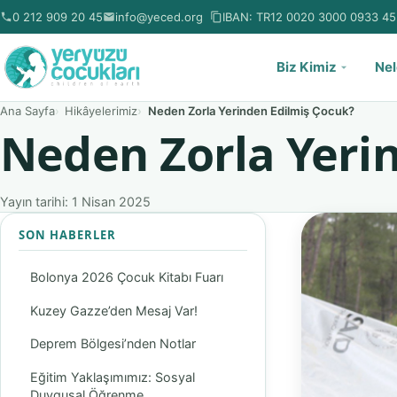
0 212 909 20 45
info@yeced.org
IBAN:
TR12 0020 3000 0933 45
Biz Kimiz
Nel
Ana Sayfa
Hikâyelerimiz
Neden Zorla Yerinden Edilmiş Çocuk?
Neden Zorla Yeri
Yayın tarihi: 1 Nisan 2025
SON HABERLER
Bolonya 2026 Çocuk Kitabı Fuarı
Kuzey Gazze’den Mesaj Var!
Deprem Bölgesi’nden Notlar
Eğitim Yaklaşımımız: Sosyal
Duygusal Öğrenme