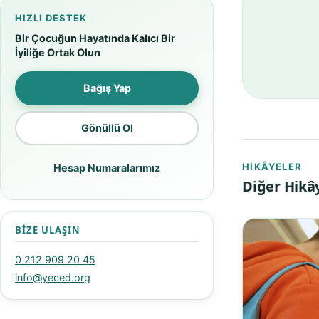
HIZLI DESTEK
Bir Çocuğun Hayatında Kalıcı Bir
İyiliğe Ortak Olun
Bağış Yap
Gönüllü Ol
HIKÂYELER
Hesap Numaralarımız
Diğer Hikâ
BIZE ULAŞIN
0 212 909 20 45
info@yeced.org