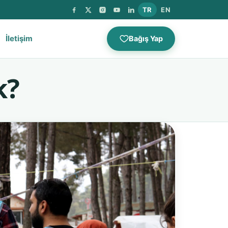
TR
EN
İletişim
Bağış Yap
k?