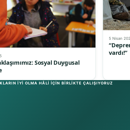
5 Nisan 20
“Deprem
vardı!”
5
aklaşımımız: Sosyal Duygusal
e
LARIN IYI OLMA HÂLI IÇIN BIRLIKTE ÇALIŞIYORUZ