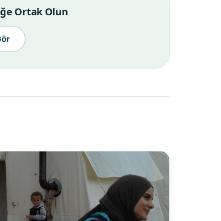
liğe Ortak Olun
ör