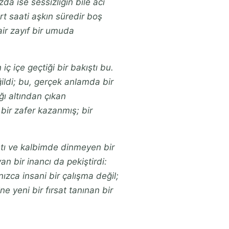
da ise sessizliğin bile acı
rt saati aşkın süredir boş
air zayıf bir umuda
ç içe geçtiği bir bakıştı bu.
ildi; bu, gerçek anlamda bir
ğı altından çıkan
bir zafer kazanmış; bir
stı ve kalbimde dinmeyen bir
 bir inancı da pekiştirdi:
ızca insani bir çalışma değil;
e yeni bir fırsat tanınan bir