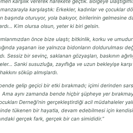
men karşılık vererek harekete geçtik. Bölgeye ulaştığımız
r manzarayla karşılaştık: Erkekler, kadınlar ve çocuklar dö
ın başında oturuyor, yola bakıyor, birilerinin gelmesine d
ardı… Kim olursa olsun, yeter ki biri gelsin.
ımlarımızdan önce bize ulaştı; bitkinlik, korku ve umudun i
tığında yaşanan ise yalnızca bidonların doldurulması değ
dı. Sessiz bir sevinç, saklanan gözyaşları, baskının ağırlı
er… Sanki susuzluğa, zayıflığa ve uzun bekleyişe karşı 
akkını söküp almışlardı.
ende gelip geçici bir etki bırakmadı; içimi derinden sar
tı. Ama aynı zamanda bende hiçbir şüpheye yer bırakmayan
cukları Derneği’nin gerçekleştirdiği acil müdahaleler yaln
içinde tükenen bir hayatla, devam edebilmesi için kendisin
ındaki gerçek fark, gerçek bir can simididir.”