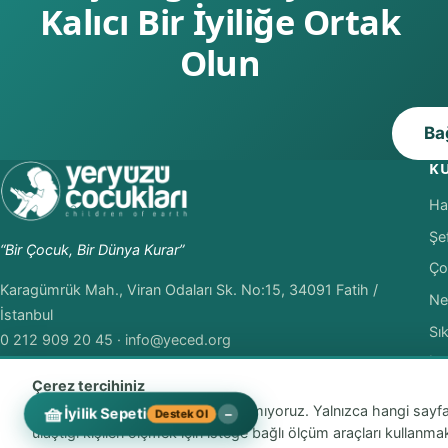
Kalıcı Bir İyiliğe Ortak
Olun
Ba
K
Ha
Şe
“Bir Çocuk, Bir Dünya Kurar”
Ço
Karagümrük Mah., Viran Odaları Sk. No:15, 34091 Fatih /
Ne
İstanbul
Sı
0 212 909 20 45
·
info@yeced.org
İle
WhatsApp: +90 538 216 74 37
Çerez tercihiniz
🧺
Sitenin çalışması için çerez kullanmıyoruz. Yalnızca hangi say
İyilik Sepeti
−
Destek Ol
ulaştığı kişileri ölçmek için isteğe bağlı ölçüm araçları kulla
© 2026 Yeryüzü Çocukları Derneği. Tüm hakları saklıdır.