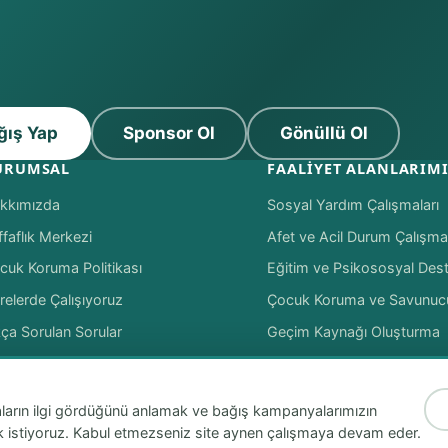
ğış Yap
Sponsor Ol
Gönüllü Ol
URUMSAL
FAALIYET ALANLARIM
kkımızda
Sosyal Yardım Çalışmaları
ffaflık Merkezi
Afet ve Acil Durum Çalışmal
cuk Koruma Politikası
Eğitim ve Psikososyal Des
relerde Çalışıyoruz
Çocuk Koruma ve Savunuc
kça Sorulan Sorular
Geçim Kaynağı Oluşturma
tişim
Tüm Projeler
faların ilgi gördüğünü anlamak ve bağış kampanyalarımızın
nmak istiyoruz. Kabul etmezseniz site aynen çalışmaya devam eder.
Powered By DijitalPlus
2016'