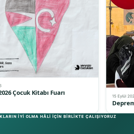
6
2026 Çocuk Kitabı Fuarı
15 Eylül 20
Deprem
LARIN IYI OLMA HÂLI IÇIN BIRLIKTE ÇALIŞIYORUZ