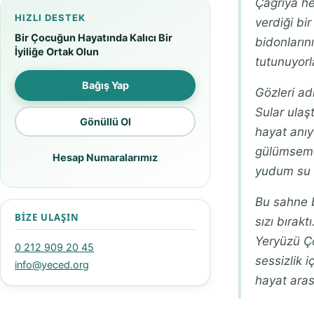
Çağrıya he
HIZLI DESTEK
verdiği bi
Bir Çocuğun Hayatında Kalıcı Bir
bidonların
İyiliğe Ortak Olun
tutunuyorl
Bağış Yap
Gözleri ad
Sular ulaş
Gönüllü Ol
hayat anıy
gülümsemel
Hesap Numaralarımız
yudum su h
Bu sahne b
BIZE ULAŞIN
sızı bırak
Yeryüzü Ço
0 212 909 20 45
sessizlik 
info@yeced.org
hayat aras