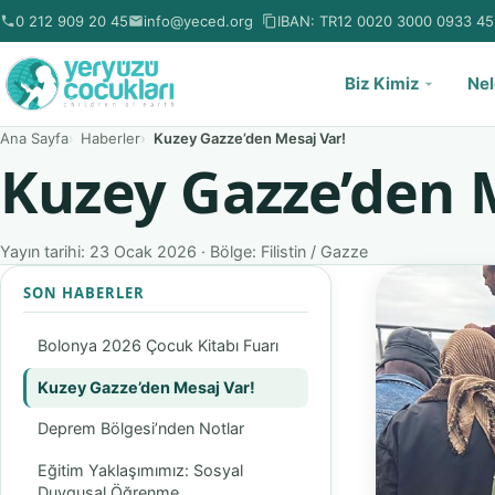
0 212 909 20 45
info@yeced.org
IBAN:
TR12 0020 3000 0933 45
Biz Kimiz
Nel
Ana Sayfa
Haberler
Kuzey Gazze’den Mesaj Var!
Kuzey Gazze’den 
Yayın tarihi: 23 Ocak 2026 · Bölge: Filistin / Gazze
SON HABERLER
Bolonya 2026 Çocuk Kitabı Fuarı
Kuzey Gazze’den Mesaj Var!
Deprem Bölgesi’nden Notlar
Eğitim Yaklaşımımız: Sosyal
Duygusal Öğrenme