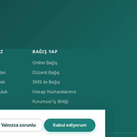
IZ
BAĞIŞ YAP
Online Bağış
arı
Düzenli Bağış
tek
SMS ile Bağış
uluk
Hesap Numaralarımız
Kurumsal İş Birliği
Yalnızca zorunlu
Kabul ediyorum
dan bu yana · 16 ülkede saha çalışması ·
Çerez tercihleri