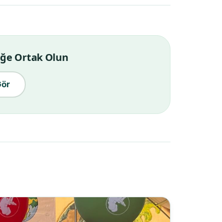
liğe Ortak Olun
ör